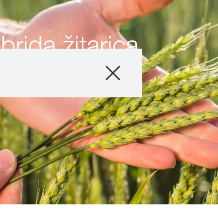
ibrida žitarica
Sortiment
Tehnologija uzg
Vijesti i noviteti
O nama
Stručni savjetnic
Međunarod