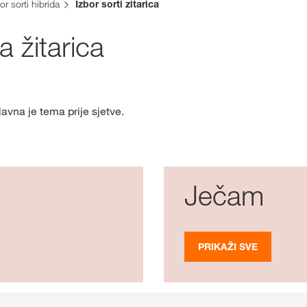
Grupe pod 
or sorti hibrida
Izbor sorti zitarica
da žitarica
lavna je tema prije sjetve.
Ječam
PRIKAŽI SVE