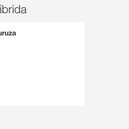
hibrida
uruza