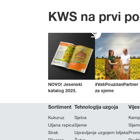
KWS na prvi p
NOVO! Jesenski
#VašPouzdanPartner
katalog 2025.
za sjeme
Sortiment
Tehnologija uzgoja
Vijes
Kukuruz
Sjetva
Kampa
Uljana repica
Sjeme
Sijem
Sirak
Upravljanje uzgojem biljaka
Promo