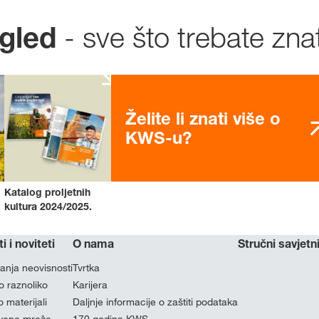
- sve što trebate znat
ogled
Želite li znati više o
KWS-u?
Katalog proljetnih
kultura 2024/2025.
ti i noviteti
O nama
Stručni savjetni
nja neovisnosti
Tvrtka
o raznoliko
Karijera
 materijali
Daljnje informacije o zaštiti podataka