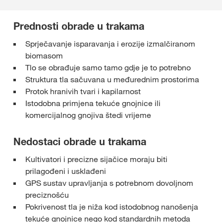
Prednosti obrade u trakama
Sprječavanje isparavanja i erozije izmalčiranom
biomasom
Tlo se obrađuje samo tamo gdje je to potrebno
Struktura tla sačuvana u međurednim prostorima
Protok hranivih tvari i kapilarnost
Istodobna primjena tekuće gnojnice ili
komercijalnog gnojiva štedi vrijeme
Nedostaci obrade u trakama
Kultivatori i precizne sijačice moraju biti
prilagođeni i usklađeni
GPS sustav upravljanja s potrebnom dovoljnom
preciznošću
Pokrivenost tla je niža kod istodobnog nanošenja
tekuće gnojnice nego kod standardnih metoda