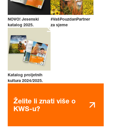
NOVO! Jesenski
#VašPouzdanPartner
katalog 2025.
za sjeme
Katalog proljetnih
kultura 2024/2025.
Želite li znati više o
KWS-u?