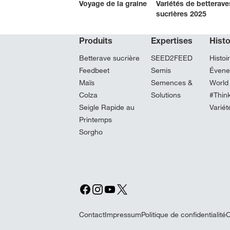
Voyage de la graine
Variétés de betterave
sucrières 2025
Produits
Expertises
Hist
Betterave sucrière
SEED2FEED
Histoi
Feedbeet
Semis
Évene
Maïs
Semences &
World
Colza
Solutions
#Thin
Seigle Rapide au
Variét
Printemps
Sorgho
Contact
Impressum
Politique de confidentialité
C