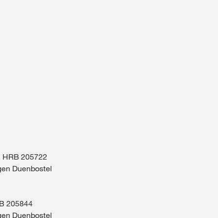
Contact
Nederlands
n, HRB 205722
agen Duenbostel
RB 205844
agen Duenbostel