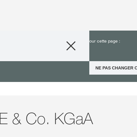
Produits
 Une page alternative pour votre pays existe pour cette page :
any/imprint.html
Expertises
NE PAS CHANGER C
Histoires & Éve
Services Numér
E & Co. KGaA
À Propos de No
Carriéres