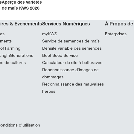
s
Aperçu des variétés
de maïs KWS 2026
oires & Évenements
Services Numériques
À Propos de
res
myKWS
Enterprises
ments
Service de semences de maïs
 of Farming
Densité variable des semences
kingInGenerations
Beet Seed Service
és de cultures
Calculateur de silo à betteraves
Reconnaissance d'images de
dommages
Reconnaissance des mauvaises
herbes
onditions d'utilisation