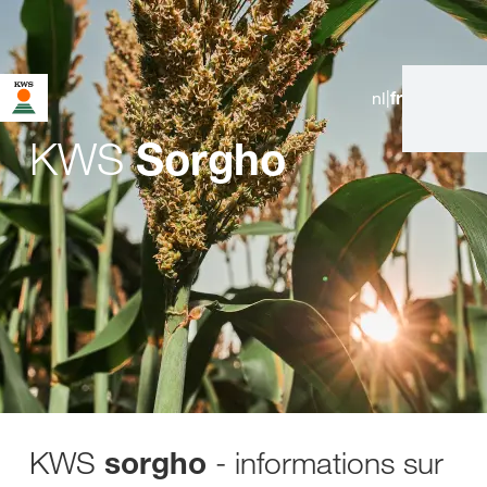
nl
|
fr
Vous êtes sur le site de KWS pour la Belgique. Une page
alternative pour votre pays existe pour cette page :
KWS
Sorgho
Voulez-vous changer maintenant ?
NE
NE PAS
CHANGEZ
DEMANDEZ
CHANGER CETTE
MAINTENANT
FOIS-CI
PLUS RIEN
KWS
- informations sur
sorgho