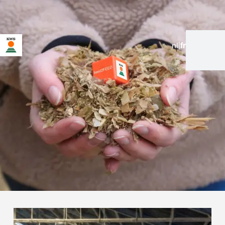
nl
|
fr
Vous êtes sur le site de KWS pour la Belgique. Une page
alternative pour votre pays existe pour cette page :
Voulez-vous changer maintenant ?
NE
NE PAS
CHANGEZ
DEMANDEZ
CHANGER CETTE
MAINTENANT
FOIS-CI
PLUS RIEN