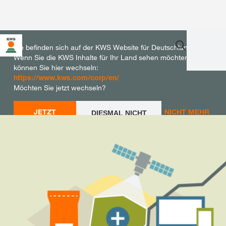
Sie befinden sich auf der KWS Website für Deutschland.
Wenn Sie die KWS Inhalte für Ihr Land sehen möchten,
können Sie hier wechseln:
https://www.kws.com/corp/en/
Möchten Sie jetzt wechseln?
JETZT
NICHT MEHR
DIESMAL NICHT
WECHSELN
WECHSELN
FRAGEN