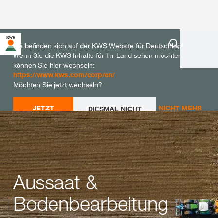
Sie befinden sich auf der KWS Website für Deutschland.
Wenn Sie die KWS Inhalte für Ihr Land sehen möchten,
können Sie hier wechseln:
https://www.kws.com/corp/en/
Möchten Sie jetzt wechseln?
JETZT
NICHT MEHR
DIESMAL NICHT
WECHSELN
WECHSELN
FRAGEN
Aussaat &
Bodenbearbeitung