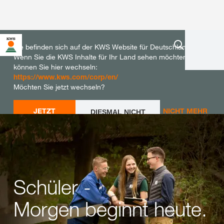
Sie befinden sich auf der KWS Website für Deutschland.
Wenn Sie die KWS Inhalte für Ihr Land sehen möchten,
können Sie hier wechseln:
https://www.kws.com/corp/en/
Möchten Sie jetzt wechseln?
JETZT
NICHT MEHR
DIESMAL NICHT
WECHSELN
WECHSELN
FRAGEN
Schüler -
Morgen beginnt heute.