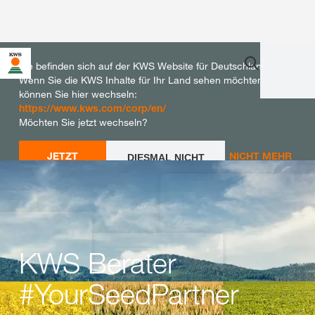
Sie befinden sich auf der KWS Website für Deutschland.
Wenn Sie die KWS Inhalte für Ihr Land sehen möchten,
können Sie hier wechseln:
https://www.kws.com/corp/en/
Möchten Sie jetzt wechseln?
JETZT
NICHT MEHR
DIESMAL NICHT
WECHSELN
WECHSELN
FRAGEN
KWS Berater
#YourSeedPartner