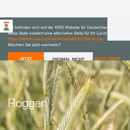
Sie befinden sich auf der KWS Website für Deutschland. Für
diese Seite existiert eine alternative Seite für Ihr Land:
https://www.kws.com/us/en/products/hybrid-rye/
Möchten Sie jetzt wechseln?
JETZT
NICHT MEHR
DIESMAL NICHT
WECHSELN
WECHSELN
FRAGEN
Roggen