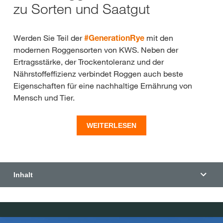
zu Sorten und Saatgut
Werden Sie Teil der
#GenerationRye
mit den
modernen Roggensorten von KWS. Neben der
Ertragsstärke, der Trockentoleranz und der
Nährstoffeffizienz verbindet Roggen auch beste
Eigenschaften für eine nachhaltige Ernährung von
Mensch und Tier.
Unsere Hybridroggen-Sorten haben zudem eine
WEITERLESEN
besonders gute Widerstandskraft gegen Mutterkorn
®
dank der PollenPLUS
-Technologie, da diese
Technologie für eine starke Pollenschüttung steht.
Tauchen Sie ein in die Welt des KWS Roggens und
Inhalt
informieren Sie sich umfassend über Roggen, die
Vorteile im Anbau und die einzelnen
Sorteneigenschaften. Sollten Fragen unbeantwortet
bleiben, freut sich Ihr KWS Berater über eine Nachricht