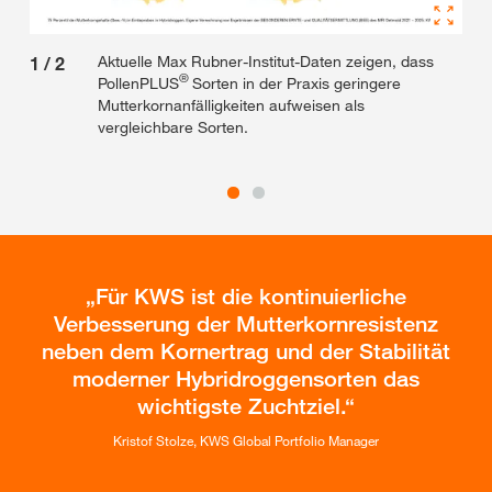
Aktuelle Max Rubner-Institut-Daten zeigen, dass
1
/
2
2
/
®
PollenPLUS
Sorten in der Praxis geringere
Mutterkornanfälligkeiten aufweisen als
vergleichbare Sorten.
Für KWS ist die kontinuierliche
Verbesserung der Mutterkornresistenz
neben dem Kornertrag und der Stabilität
moderner Hybridroggensorten das
wichtigste Zuchtziel.
Kristof Stolze, KWS Global Portfolio Manager