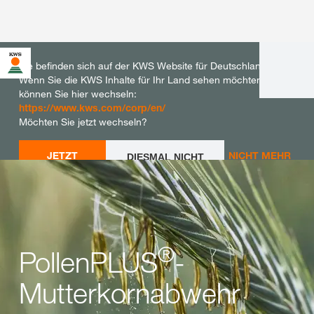
Sie befinden sich auf der KWS Website für Deutschland.
Wenn Sie die KWS Inhalte für Ihr Land sehen möchten,
können Sie hier wechseln:
https://www.kws.com/corp/en/
Möchten Sie jetzt wechseln?
JETZT
NICHT MEHR
DIESMAL NICHT
WECHSELN
WECHSELN
FRAGEN
®
PollenPLUS
-
Mutterkornabwehr