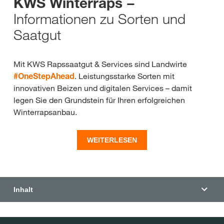
KWS Winterraps −
Informationen zu Sorten und
Saatgut
Mit KWS Rapssaatgut & Services sind Landwirte
#OneStepAhead
. Leistungsstarke Sorten mit
innovativen Beizen und digitalen Services – damit
legen Sie den Grundstein für Ihren erfolgreichen
Winterrapsanbau.
Über die Sortenleistung hinaus stehen wir Ihnen mit
WEITERLESEN
kompetenter Beratung sowie persönlichen und
digitalen Services zum KWS Rapssaatgut das ganze
Anbaujahr partnerschaftlich zur Seite. Rufen Sie
einfach Ihren persönlichen Berater vor Ort an oder
Inhalt
stöbern Sie hier auf unseren Seiten – hier finden Sie
alle wichtigen Infos.