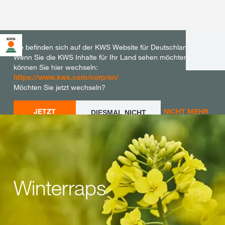
Sie befinden sich auf der KWS Website für Deutschland.
Wenn Sie die KWS Inhalte für Ihr Land sehen möchten,
können Sie hier wechseln:
https://www.kws.com/corp/en/
Möchten Sie jetzt wechseln?
JETZT
NICHT MEHR
DIESMAL NICHT
WECHSELN
WECHSELN
FRAGEN
Winterraps