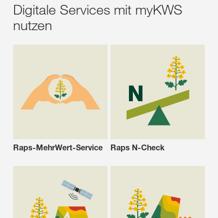
Digitale Services mit myKWS
nutzen
Raps-MehrWert-Service
Raps N-Check