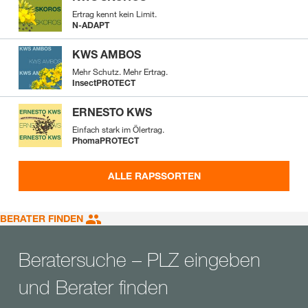
Ertrag kennt kein Limit.
N-ADAPT
KWS AMBOS
Mehr Schutz. Mehr Ertrag.
InsectPROTECT
ERNESTO KWS
Einfach stark im Ölertrag.
PhomaPROTECT
ALLE RAPSSORTEN
BERATER FINDEN
Beratersuche – PLZ eingeben
und Berater finden