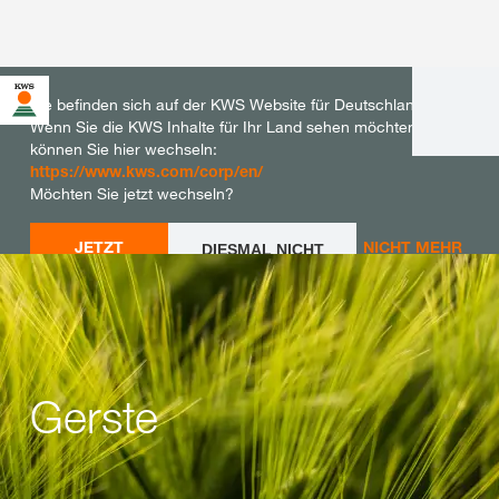
Sie befinden sich auf der KWS Website für Deutschland.
Wenn Sie die KWS Inhalte für Ihr Land sehen möchten,
können Sie hier wechseln:
https://www.kws.com/corp/en/
Möchten Sie jetzt wechseln?
JETZT
NICHT MEHR
DIESMAL NICHT
WECHSELN
WECHSELN
FRAGEN
Gerste