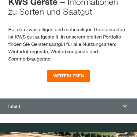
Informationen
KWS Gerste −
zu Sorten und Saatgut
Bei den zweizeiligen und mehrzeiligen Gerstensorten
ist KWS gut aufgestellt. In unserem breiten Portfolio
finden Sie Gerstensaatgut für alle Nutzungsarten:
Winterfuttergerste, Winterbraugerste und
Sommerbraugerste.
Die Zuchtziele sind Höchstertrag, die Verbesserung
WEITERLESEN
der Blattgesundheit, wie die Anfälligkeit gegenüber
Rhynchosporium oder Zwergrost, sowie die
Vermarktungsqualität. Dazu zählen das
Hektolitergewicht und die Siebsortierung. Informieren
Inhalt
Sie sich umfassend über KWS Gerste und die
einzelnen Sorteneigenschaften. Sollten Fragen
unbeantwortet bleiben, freut sich Ihr KWS Berater über
eine Nachricht oder einen Anruf.