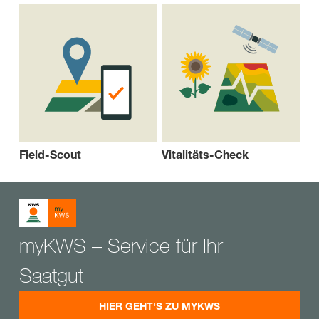
Field-Scout
Vitalitäts-Check
myKWS – Service für Ihr
Saatgut
HIER GEHT'S ZU MYKWS