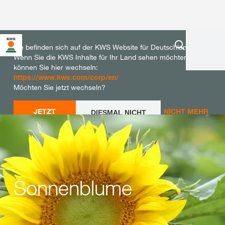
Sie befinden sich auf der KWS Website für Deutschland.
Wenn Sie die KWS Inhalte für Ihr Land sehen möchten,
können Sie hier wechseln:
https://www.kws.com/corp/en/
Möchten Sie jetzt wechseln?
JETZT
NICHT MEHR
DIESMAL NICHT
WECHSELN
WECHSELN
FRAGEN
Sonnenblume