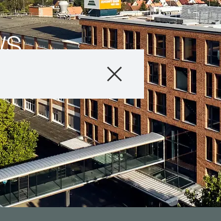
WS
Produkte
Beratung
Stories & Event
Digitale Service
Über uns
Karriere