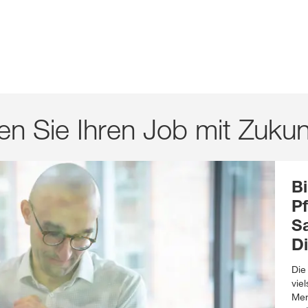
en Sie Ihren Job mit Zukun
B
P
S
Di
Die
vie
Men