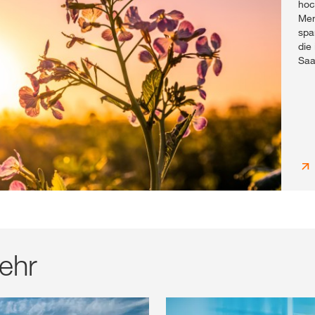
hoc
Men
spa
die
Saa
ehr