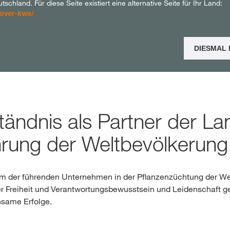
chland. Für diese Seite existiert eine alternative Seite für Ihr Land:
over-kws/
Shop
DIESMAL
Exklusiver Inha
mit
myKWS
ändnis als Partner der Lan
RE
hrung der Weltbevölkerung
Internation
der führenden Unternehmen in der Pflanzenzüchtung der Welt
der KWS Gro
r Freiheit und Verantwortungsbewusstsein und Leidenschaft ges
kws.com/co
same Erfolge.