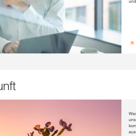
und
unft
Was
uns
kom
aus