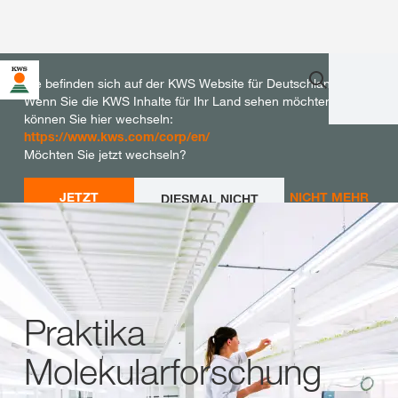
Sie befinden sich auf der KWS Website für Deutschland.
Wenn Sie die KWS Inhalte für Ihr Land sehen möchten,
können Sie hier wechseln:
https://www.kws.com/corp/en/
Möchten Sie jetzt wechseln?
JETZT
NICHT MEHR
DIESMAL NICHT
WECHSELN
WECHSELN
FRAGEN
Praktika
Molekularforschung