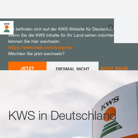
Sie befinden sich auf der KWS Website für Deutschland.
Wenn Sie die KWS Inhalte für Ihr Land sehen möchten,
können Sie hier wechseln:
https://www.kws.com/corp/en/
Möchten Sie jetzt wechseln?
JETZT
NICHT MEHR
DIESMAL NICHT
WECHSELN
WECHSELN
FRAGEN
KWS in Deutschland