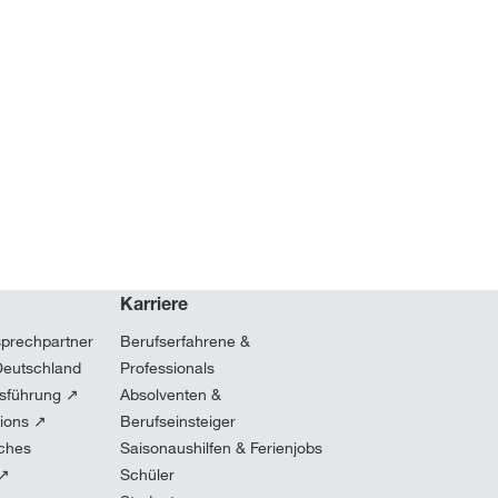
Karriere
sprechpartner
Berufserfahrene &
Deutschland
Professionals
sführung ↗
Absolventen &
tions ↗
Berufseinsteiger
iches
Saisonaushilfen & Ferienjobs
 ↗
Schüler