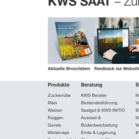
– Zuk
KWS SAAT
Aktuelle Broschüren
Feedback zur Websit
Produkte
Beratung
S
Zuckerrübe
KWS Berater
N
Mais
Bestandesführung
V
Weizen
Saatgut & KWS INITIO
B
Roggen
Aussaat &
K
Gerste
Bodenbearbeitung
W
Winterraps
Ernte & Lagerung
#