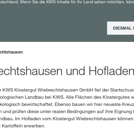
utschland. Wenn Sie die KWS Inhalte für Ihr Land sehen möchten, kön
Shop
DIESMAL
Exklusiver Inha
mit
myKWS
chtshausen
rechtshausen und Hoflade
RE
r KWS Klostergut Wiebrechtshausen GmbH fiel der Startschuss
ökologischen Landbau bei KWS. Alle Flächen des Klostergutes 
Internation
kologisch bewirtschaftet. Ebenso bauen wir hier neueste Kreu
der KWS Gro
 und prüfen diese unter realen Bedingungen auf ihre Eignung 
kws.com/co
ndbau. Im Hofladen vom Klostergut Wiebrechtshausen können
 Kartoffeln erwerben.