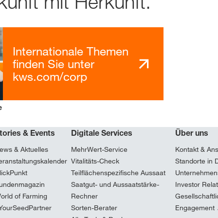
unft mit Herkunft.
Internationale Themen
finden Sie unter
kws.com/corp
e
tories & Events
Digitale Services
Über uns
ews & Aktuelles
MehrWert-Service
Kontakt & An
eranstaltungskalender
Vitalitäts-Check
Standorte in 
lickPunkt
Teilflächenspezifische Aussaat
Unternehmen
undenmagazin
Saatgut- und Aussaatstärke-
Investor Rela
orld of Farming
Rechner
Gesellschaftl
YourSeedPartner
Sorten-Berater
Engagement