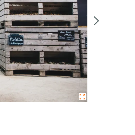
2
/
16