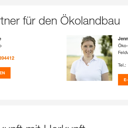
tner für den Ökolandbau
e
Jenn
o
Öko-
Feld
394412
Tel.:
EN
E