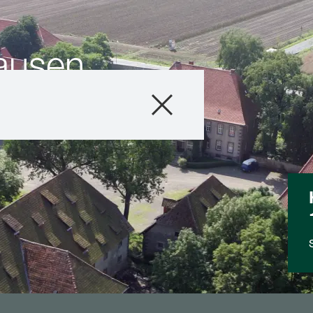
ausen
Produkte
Beratung
Stories & Event
Digitale Service
Über uns
Karriere