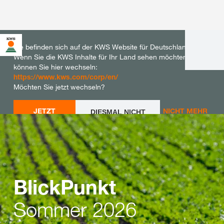
Sie befinden sich auf der KWS Website für Deutschland.
Wenn Sie die KWS Inhalte für Ihr Land sehen möchten,
können Sie hier wechseln:
https://www.kws.com/corp/en/
Möchten Sie jetzt wechseln?
JETZT
NICHT MEHR
DIESMAL NICHT
WECHSELN
WECHSELN
FRAGEN
BlickPunkt
Sommer 2026