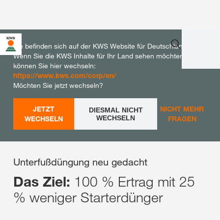
Sie befinden sich auf der KWS Website für Deutschland.
Wenn Sie die KWS Inhalte für Ihr Land sehen möchten,
können Sie hier wechseln:
https://www.kws.com/corp/en/
Möchten Sie jetzt wechseln?
JETZT
NICHT MEHR
DIESMAL NICHT
WECHSELN
WECHSELN
FRAGEN
Unterfußdüngung neu gedacht
100 % Ertrag mit 25
Das Ziel:
% weniger Starterdünger