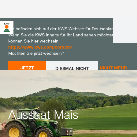
Sie befinden sich auf der KWS Website für Deutschland.
Wenn Sie die KWS Inhalte für Ihr Land sehen möchten,
können Sie hier wechseln:
https://www.kws.com/corp/en/
Möchten Sie jetzt wechseln?
JETZT
NICHT MEHR
DIESMAL NICHT
WECHSELN
WECHSELN
FRAGEN
Aussaat Mais