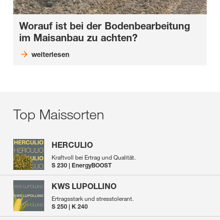
Worauf ist bei der
Bodenbearbeitung
im Maisanbau
zu achten?
weiterlesen
Top Maissorten
HERCULIO
Kraftvoll bei Ertrag und Qualität.
S 230 | EnergyBOOST
KWS LUPOLLINO
Ertragsstark und stresstolerant.
S 250 | K 240