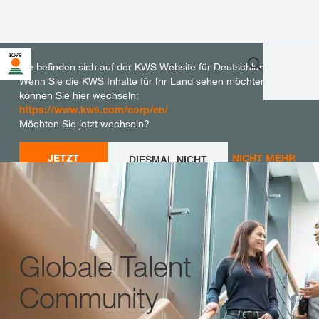
Sie befinden sich auf der KWS Website für Deutschland.
Wenn Sie die KWS Inhalte für Ihr Land sehen möchten,
können Sie hier wechseln:
https://www.kws.com/corp/en/
Möchten Sie jetzt wechseln?
JETZT
NICHT MEHR
DIESMAL NICHT
WECHSELN
WECHSELN
FRAGEN
Globale Talent
Community