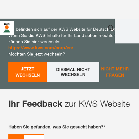
Sie befinden sich auf der KWS Website für Deutschland.
Wenn Sie die KWS Inhalte für Ihr Land sehen möchten,
können Sie hier wechseln:
https://www.kws.com/corp/en/
Möchten Sie jetzt wechseln?
JETZT
NICHT MEHR
DIESMAL NICHT
WECHSELN
WECHSELN
FRAGEN
zur KWS Website
Ihr Feedback
Haben Sie gefunden, was Sie gesucht haben?*