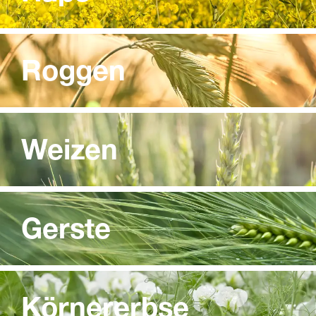
Roggen
Weizen
Gerste
Körnererbse