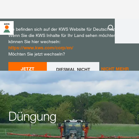
Sie befinden sich auf der KWS Website für Deutschland.
Wenn Sie die KWS Inhalte für Ihr Land sehen möchten,
können Sie hier wechseln:
https://www.kws.com/corp/en/
Möchten Sie jetzt wechseln?
JETZT
NICHT MEHR
DIESMAL NICHT
WECHSELN
WECHSELN
FRAGEN
Düngung