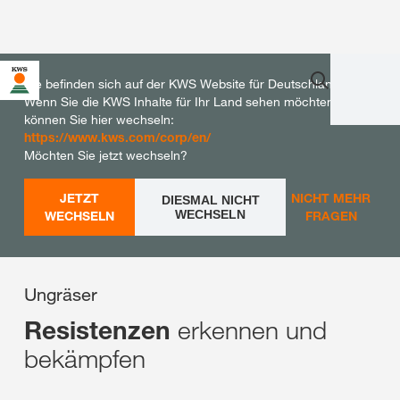
Sie befinden sich auf der KWS Website für Deutschland.
Wenn Sie die KWS Inhalte für Ihr Land sehen möchten,
können Sie hier wechseln:
https://www.kws.com/corp/en/
Möchten Sie jetzt wechseln?
JETZT
NICHT MEHR
DIESMAL NICHT
WECHSELN
WECHSELN
FRAGEN
Ungräser
erkennen und
Resistenzen
bekämpfen