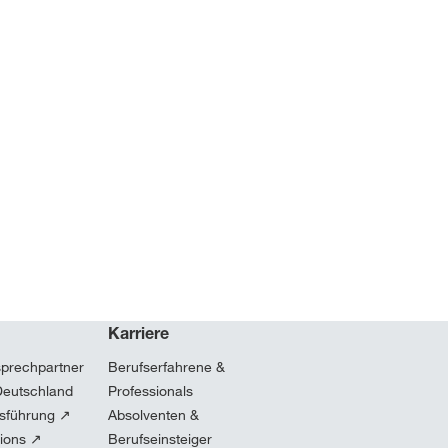
Karriere
sprechpartner
Berufserfahrene &
Deutschland
Professionals
sführung ↗
Absolventen &
tions ↗
Berufseinsteiger