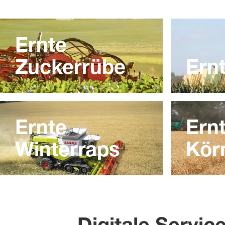
Ernte
Zuckerrübe
Ern
Ernte
Ern
Winterraps
Kör
Digitale Servic