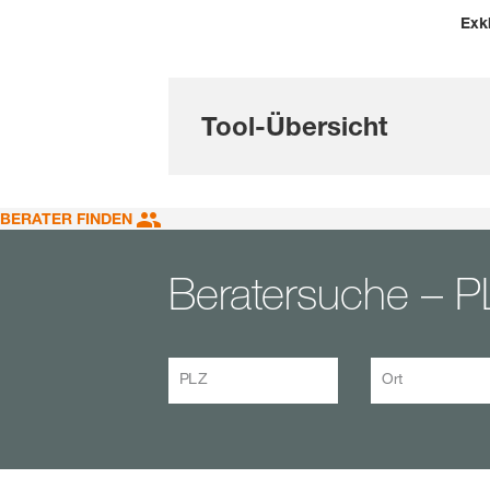
Exk
Tool-Übersicht
BERATER FINDEN
Beratersuche – P
PLZ
Ort