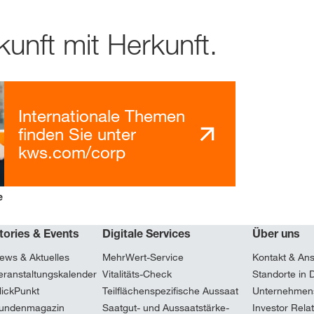
unft mit Herkunft.
Internationale Themen
finden Sie unter
kws.com/corp
e
tories & Events
Digitale Services
Über uns
ews & Aktuelles
MehrWert-Service
Kontakt & An
eranstaltungskalender
Vitalitäts-Check
Standorte in 
lickPunkt
Teilflächenspezifische Aussaat
Unternehmen
undenmagazin
Saatgut- und Aussaatstärke-
Investor Rela