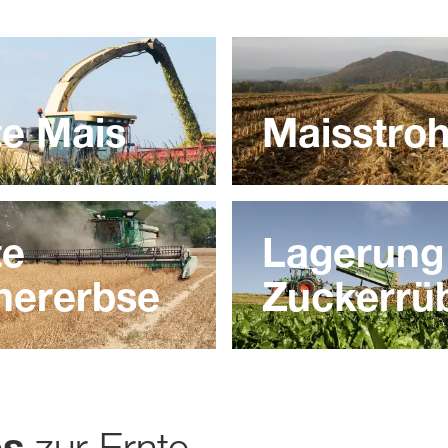
te Mais
Maisstro
te
Lagerung
nererbse
Zuckerrü
zur Ernte
es