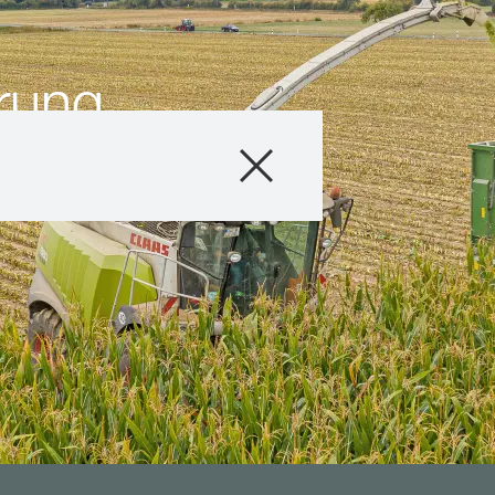
rung
Produkte
Beratung
Stories & Event
Digitale Service
Über uns
Karriere