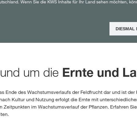
utschland. Wenn Sie die KWS Inhalte für Ihr Land sehen möchten, kön
Shop
DIESMAL
Exklusiver Inha
mit
myKWS
rund um die
Ernte und L
RE
 das Ende des Wachstumsverlaufs der Feldfrucht dar und ist de
Internation
nach Kultur und Nutzung erfolgt die Ernte mit unterschiedliche
n Zeitpunkten im Wachstumsverlauf der Pflanzen. Erfahren Si
der KWS Gro
ten.
kws.com/co