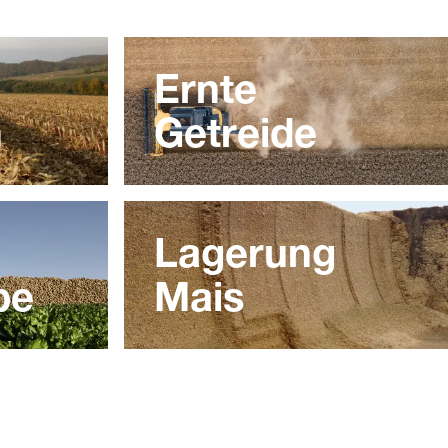
Ernte
h
Getreide
Lagerung
be
Mais