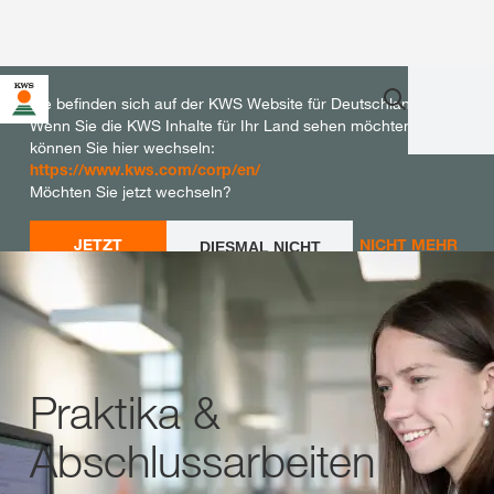
Sie befinden sich auf der KWS Website für Deutschland.
Wenn Sie die KWS Inhalte für Ihr Land sehen möchten,
können Sie hier wechseln:
https://www.kws.com/corp/en/
Möchten Sie jetzt wechseln?
JETZT
NICHT MEHR
DIESMAL NICHT
WECHSELN
WECHSELN
FRAGEN
Praktika &
Abschlussarbeiten