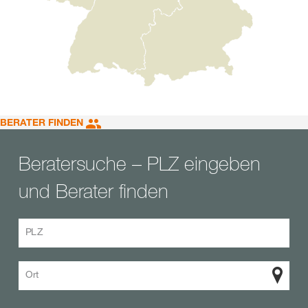
BERATER FINDEN
Beratersuche – PLZ eingeben
und Berater finden
PLZ
Ort