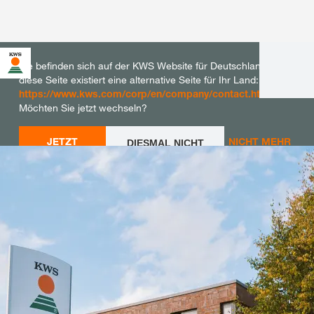
Sie befinden sich auf der KWS Website für Deutschland. Für
diese Seite existiert eine alternative Seite für Ihr Land:
https://www.kws.com/corp/en/company/contact.html
Möchten Sie jetzt wechseln?
JETZT
NICHT MEHR
DIESMAL NICHT
WECHSELN
WECHSELN
FRAGEN