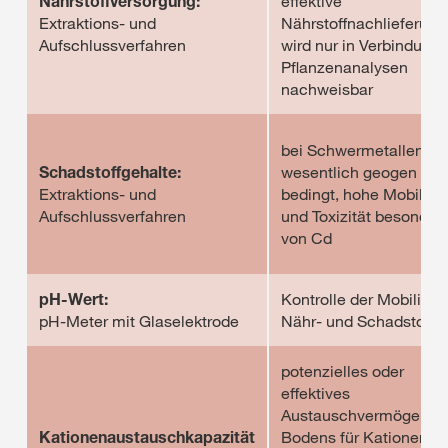
Nährstoffversorgung:
effektive
Extraktions- und
Nährstoffnachlieferung
Aufschlussverfahren
wird nur in Verbindung 
Pflanzenanalysen
nachweisbar
bei Schwermetallen
Schadstoffgehalte:
wesentlich geogen
Extraktions- und
bedingt, hohe Mobilität
Aufschlussverfahren
und Toxizität besonder
von Cd
pH-Wert:
Kontrolle der Mobilität
pH-Meter mit Glaselektrode
Nähr- und Schadstoffe
potenzielles oder
effektives
Austauschvermögen d
Kationenaustauschkapazität
Bodens für Kationen,