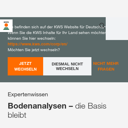
Sie befinden sich auf der KWS Website für Deutschland.
Wenn Sie die KWS Inhalte für Ihr Land sehen möchten,
können Sie hier wechseln:
https://www.kws.com/corp/en/
Möchten Sie jetzt wechseln?
JETZT
NICHT MEHR
DIESMAL NICHT
WECHSELN
WECHSELN
FRAGEN
Expertenwissen
die Basis
Bodenanalysen –
bleibt