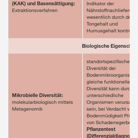
(KAK) und Basensättigung:
Indikator der
Extraktionsverfahren
Nährstoffnachlieferung
wesentlich durch den
Tongehalt und
Humusgehalt kontrollie
Biologische Eigenschaf
standortspezifische
Diversität der
Bodenmikroorganisme
gleiche funktionelle
Diversität kann durch
Mikrobielle Diversität:
unterschiedliche
molekularbiologisch mittels
Organismen verursach
Metagenomik
sein, bei Verdacht von
Bodenmüdigkeit Prüfu
von Schaderregerbefall
Pflanzentest
(Differenzialdiagnostik