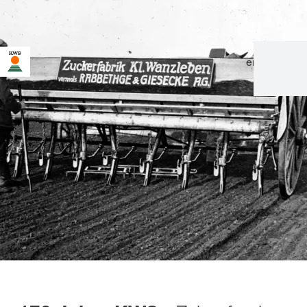
en
|
de