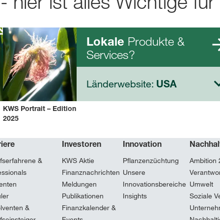
- hier ist alles Wichtige für
k
Produkte &
Lokale
Services?
Länderwebsite:
USA
KWS Portrait – Edition
2025
iere
Investoren
Innovation
Nachhal
fserfahrene &
KWS Aktie
Pflanzenzüchtung
Ambition
essionals
Finanznachrichten
Unsere
Verantwor
enten
Meldungen
Innovationsbereiche
Umwelt
ler
Publikationen
Insights
Soziale V
lventen &
Finanzkalender &
Unterneh
fseinsteiger
Events
Nachhalti