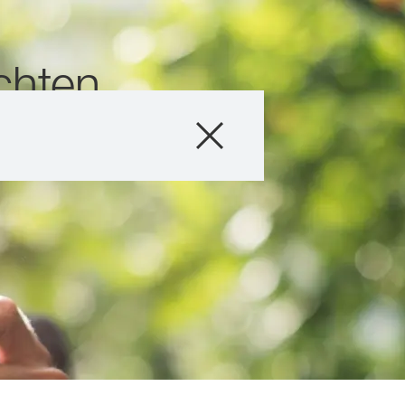
chten
Unternehmen
Geschäftsfelder
Karriere
Investoren
Innovation
Nachhaltigkeit