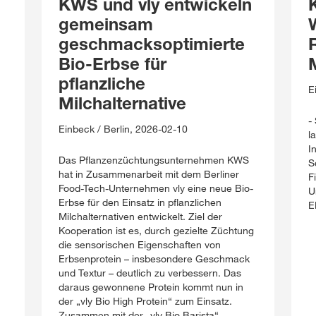
KWS und vly entwickeln
gemeinsam
geschmacksoptimierte
Bio-Erbse für
pflanzliche
E
Milchalternative
-
Einbeck / Berlin, 2026-02-10
l
I
Das Pflanzenzüchtungsunternehmen KWS
S
hat in Zusammenarbeit mit dem Berliner
F
Food-Tech-Unternehmen vly eine neue Bio-
U
Erbse für den Einsatz in pflanzlichen
E
Milchalternativen entwickelt. Ziel der
Kooperation ist es, durch gezielte Züchtung
die sensorischen Eigenschaften von
Erbsenprotein – insbesondere Geschmack
und Textur – deutlich zu verbessern. Das
daraus gewonnene Protein kommt nun in
der „vly Bio High Protein“ zum Einsatz.
Zusammen mit der „vly Bio Barista“