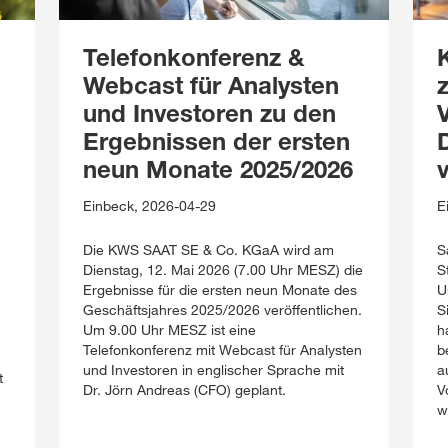
Telefonkonferenz &
K
Webcast für Analysten
und Investoren zu den
Ergebnissen der ersten
D
neun Monate 2025/2026
Einbeck, 2026-04-29
E
Die KWS SAAT SE & Co. KGaA wird am
S
Dienstag, 12. Mai 2026 (7.00 Uhr MESZ) die
S
h
Ergebnisse für die ersten neun Monate des
U
Geschäftsjahres 2025/2026 veröffentlichen.
S
Um 9.00 Uhr MESZ ist eine
h
Telefonkonferenz mit Webcast für Analysten
b
und Investoren in englischer Sprache mit
a
t
Dr. Jörn Andreas (CFO) geplant.
V
w