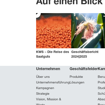
Auf einen Blic
KWS − Die Reise des
Geschäftsbericht
Saatguts
2024|2025
Unternehmen
Geschäftsfelder
Karr
Über uns
Produkte
Beru
Unternehmensführung
Lösungen
Prof
Kampagnen
Stud
Strategie
Schü
Vision, Mission &
Abso
Werte
Beru