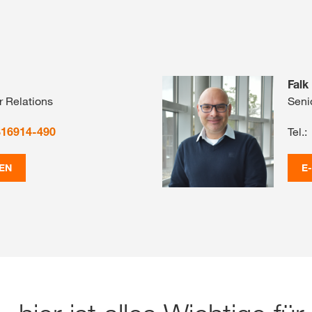
Falk
r Relations
Seni
816914-490
Tel.:
EN
E