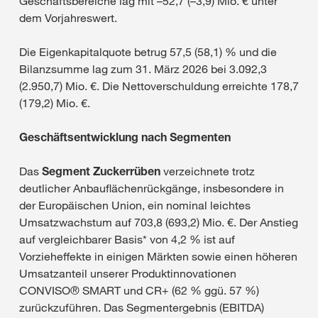
Geschäftsbereiche lag mit –52,7 (–3,9) Mio. € unter
dem Vorjahreswert.
Die Eigenkapitalquote betrug 57,5 (58,1) % und die
Bilanzsumme lag zum 31. März 2026 bei 3.092,3
(2.950,7) Mio. €. Die Nettoverschuldung erreichte 178,7
(179,2) Mio. €.
Geschäftsentwicklung nach Segmenten
Das
Segment Zuckerrüben
verzeichnete trotz
deutlicher Anbauflächenrückgänge, insbesondere in
der Europäischen Union, ein nominal leichtes
Umsatzwachstum auf 703,8 (693,2) Mio. €. Der Anstieg
auf vergleichbarer Basis* von 4,2 % ist auf
Vorzieheffekte in einigen Märkten sowie einen höheren
Umsatzanteil unserer Produktinnovationen
CONVISO® SMART und CR+ (62 % ggü. 57 %)
zurückzuführen. Das Segmentergebnis (EBITDA)