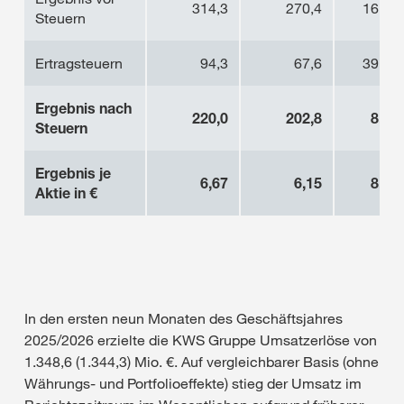
314,3
270,4
16,2
Steuern
Ertragsteuern
94,3
67,6
39,5
Ergebnis nach
220,0
202,8
8,5
Steuern
Ergebnis je
6,67
6,15
8,5
Aktie in €
In den ersten neun Monaten des Geschäftsjahres
2025/2026 erzielte die KWS Gruppe Umsatzerlöse von
1.348,6 (1.344,3) Mio. €. Auf vergleichbarer Basis (ohne
Währungs- und Portfolioeffekte) stieg der Umsatz im