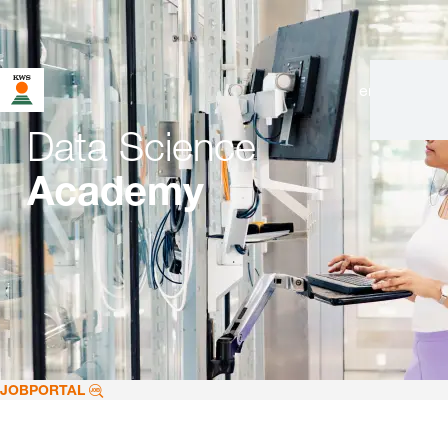
en
|
de
Data Science
Academy
JOBPORTAL