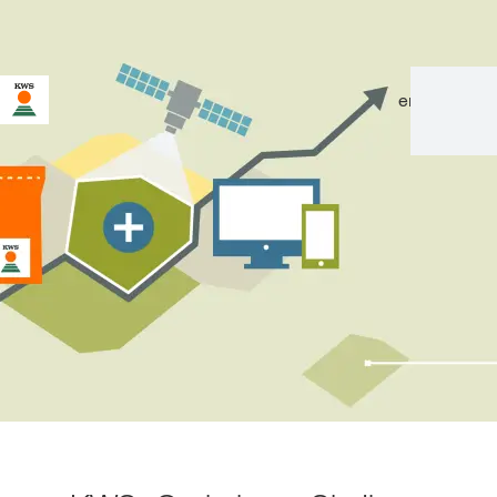
en
|
de