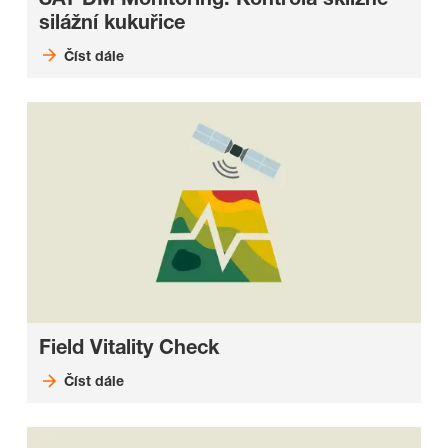
silážní kukuřice
Číst dále
Field Vitality Check
Číst dále