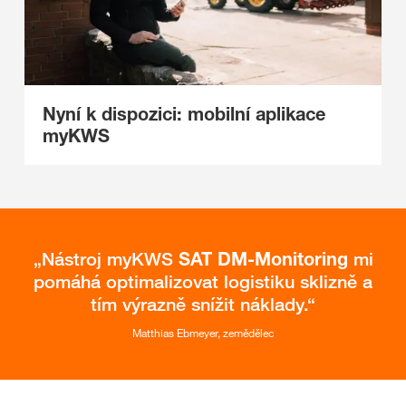
Nyní k dispozici: mobilní aplikace
myKWS
Nástroj myKWS
SAT DM-Monitoring
mi
pomáhá optimalizovat logistiku sklizně a
tím výrazně snížit náklady.
Matthias Ebmeyer, zemědělec