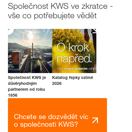
Společnost KWS ve zkratce -
vše co potřebujete vědět
Společnost KWS je
Katalog řepky ozimé
důvěryhodným
2026
partnerem od roku
1856
Chcete se dozvědět víc
o společnosti KWS?