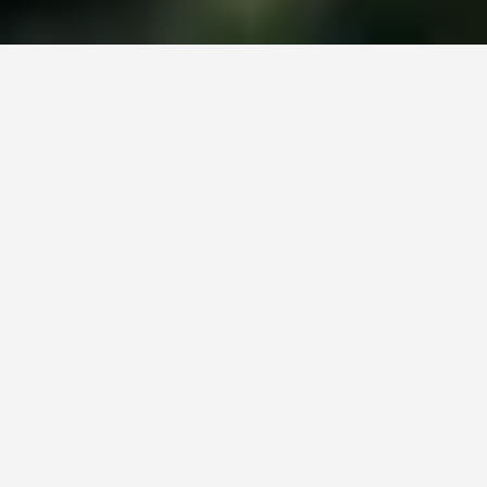
KWS
Produkty
Osiva s dlouhou tradicí -
Vaše pole. Vaše rozhodnutí.
Vaše odrůda
.
Díky našim vysoce výnosným odrůdám a bohatým
zkušenostem jsme partnerem zemědělců již po několik
generací.
Přispíváme k řešení výzev souvisejících s nasycením
rostoucí světové populace. Vytrvale zlepšujeme
genetický potenciál našich odrůd díky excelentnímu
výzkumu šlechtitelským programům. Neustále