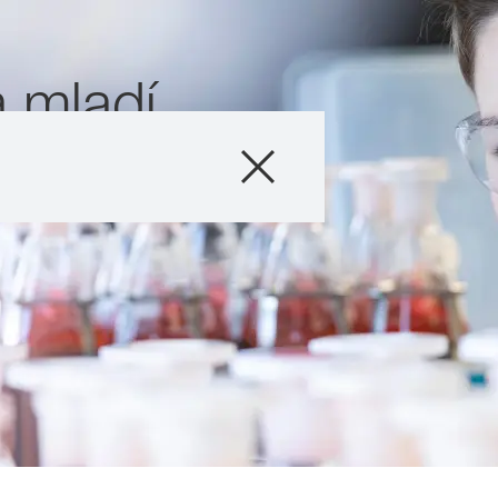
 mladí
vé
Produkty
Poradenství
Novinky a událos
Digitální služby
O nás
Kontaktujte nás