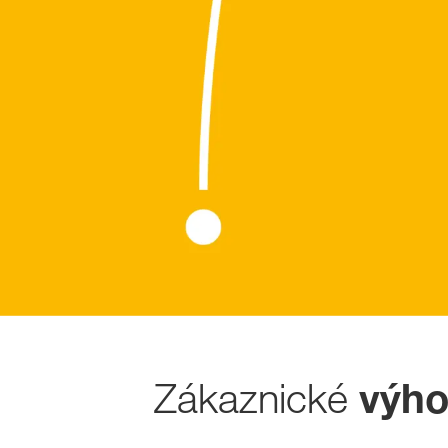
Zákaznické
výh