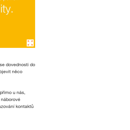
t se dovednosti do
objevit něco
přímo u nás,
e náborové
azování kontaktů