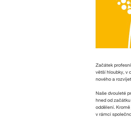
Začátek profesníh
větší hloubky, v 
nového a rozvíje
Naše dvouleté pr
hned od začátku 
oddělení. Kromě
v rámci společno