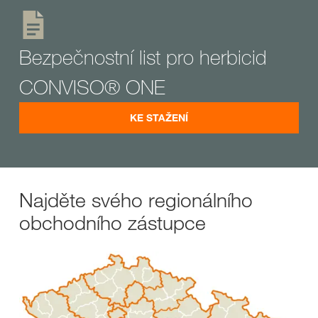
Bezpečnostní list pro herbicid
CONVISO® ONE
KE STAŽENÍ
Najděte svého regionálního
obchodního zástupce