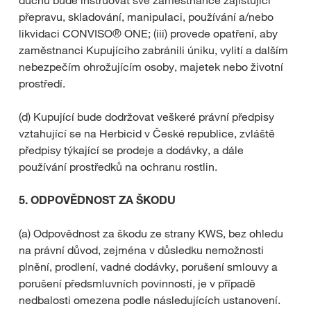
duchu bude instruovat své zaměstnance zajišťující
přepravu, skladování, manipulaci, používání a/nebo
likvidaci CONVISO® ONE; (iii) provede opatření, aby
zaměstnanci Kupujícího zabránili úniku, vylití a dalším
nebezpečím ohrožujícím osoby, majetek nebo životní
prostředí.
(d) Kupující bude dodržovat veškeré právní předpisy
vztahující se na Herbicid v České republice, zvláště
předpisy týkající se prodeje a dodávky, a dále
používání prostředků na ochranu rostlin.
5.
ODPOVĚDNOST ZA ŠKODU
(a) Odpovědnost za škodu ze strany KWS, bez ohledu
na právní důvod, zejména v důsledku nemožnosti
plnění, prodlení, vadné dodávky, porušení smlouvy a
porušení předsmluvních povinností, je v případě
nedbalosti omezena podle následujících ustanovení.