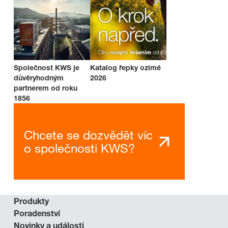
Společnost KWS je
Katalog řepky ozimé
důvěryhodným
2026
partnerem od roku
1856
Chcete se dozvědět víc
o společnosti KWS?
Produkty
Poradenství
Novinky a události