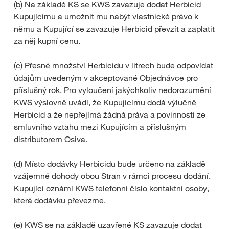
(b) Na základě KS se KWS zavazuje dodat Herbicid
Kupujícímu a umožnit mu nabýt vlastnické právo k
němu a Kupující se zavazuje Herbicid převzít a zaplatit
za něj kupní cenu.
(c) Přesné množství Herbicidu v litrech bude odpovídat
údajům uvedeným v akceptované Objednávce pro
příslušný rok. Pro vyloučení jakýchkoliv nedorozumění
KWS výslovně uvádí, že Kupujícímu dodá výlučně
Herbicid a že nepřejímá žádná práva a povinnosti ze
smluvního vztahu mezi Kupujícím a příslušným
distributorem Osiva.
(d) Místo dodávky Herbicidu bude určeno na základě
vzájemné dohody obou Stran v rámci procesu dodání.
Kupující oznámí KWS telefonní číslo kontaktní osoby,
která dodávku převezme.
(e) KWS se na základě uzavřené KS zavazuje dodat