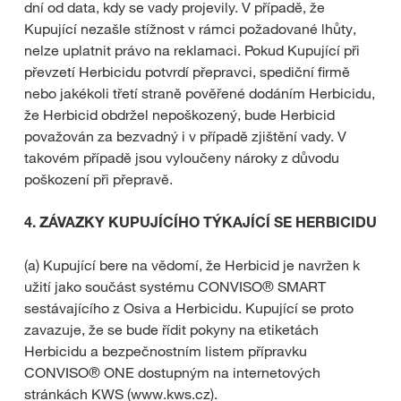
dní od data, kdy se vady projevily. V případě, že
Kupující nezašle stížnost v rámci požadované lhůty,
nelze uplatnit právo na reklamaci. Pokud Kupující při
převzetí Herbicidu potvrdí přepravci, spediční firmě
nebo jakékoli třetí straně pověřené dodáním Herbicidu,
že Herbicid obdržel nepoškozený, bude Herbicid
považován za bezvadný i v případě zjištění vady. V
takovém případě jsou vyloučeny nároky z důvodu
poškození při přepravě.
4.
ZÁVAZKY KUPUJÍCÍHO TÝKAJÍCÍ SE HERBICIDU
(a) Kupující bere na vědomí, že Herbicid je navržen k
užití jako součást systému CONVISO® SMART
sestávajícího z Osiva a Herbicidu. Kupující se proto
zavazuje, že se bude řídit pokyny na etiketách
Herbicidu a bezpečnostním listem přípravku
CONVISO® ONE dostupným na internetových
stránkách KWS (www.kws.cz).