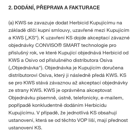
2. DODÁNÍ, PŘEPRAVA A FAKTURACE
(a) KWS se zavazuje dodat Herbicid Kupujícímu na
základě dílčí kupní smlouvy, uzavřené mezi Kupujícím
a KWS („KS“). K uzavření KS dojde akceptací závazné
objednávky CONVISO® SMART technologie pro
příslušný rok, ve které Kupující objednává Herbicid od
KWS a Osivo od příslušného distributora Osiva
(„Objednávka“). Objednávka je Kupujícím doručena
distributorovi Osiva, který ji následně předá KWS. KS
se pro KWS stává závaznou až akceptací objednávky
ze strany KWS. KWS je oprávněna akceptovat
Objednávku písemně, ústně, telefonicky, e-mailem,
popřípadě konkludentně dodáním Herbicidu
Kupujícímu. V případě, že jednotlivá KS obsahují
ustanovení, která se od těchto VOP liší, mají přednost
ustanovení KS.