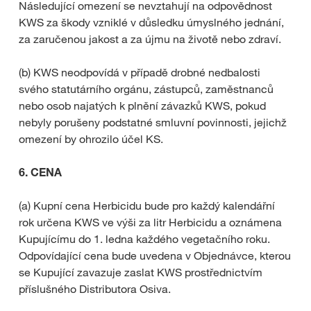
Následující omezení se nevztahují na odpovědnost
KWS za škody vzniklé v důsledku úmyslného jednání,
za zaručenou jakost a za újmu na životě nebo zdraví.
(b) KWS neodpovídá v případě drobné nedbalosti
svého statutárního orgánu, zástupců, zaměstnanců
nebo osob najatých k plnění závazků KWS, pokud
nebyly porušeny podstatné smluvní povinnosti, jejichž
omezení by ohrozilo účel KS.
6.
CENA
(a) Kupní cena Herbicidu bude pro každý kalendářní
rok určena KWS ve výši za litr Herbicidu a oznámena
Kupujícímu do 1. ledna každého vegetačního roku.
Odpovídající cena bude uvedena v Objednávce, kterou
se Kupující zavazuje zaslat KWS prostřednictvím
příslušného Distributora Osiva.