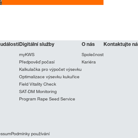
 události
Digitální služby
O nás
Kontaktujte ná
myKWS
Společnost
Předpověď počasí
Kariéra
Kalkulačka pro výpočet výsevku
Optimalizace výsevku kukuřice
Field Vitality Check
SAT-DM Monitoring
Program Rape Seed Service
essum
Podmínky používání