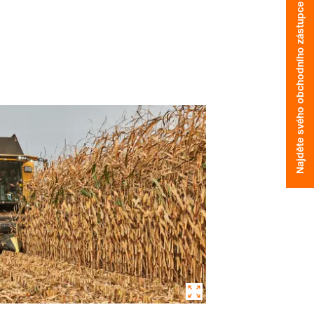
Najděte svého obchodního zástupce
SAT-DM Monitoring
Program Rape Seed Serv
ah s
myKWS
ŘIHLÁŠENÍ
ISTROVAT SE
í témata
S na
rp