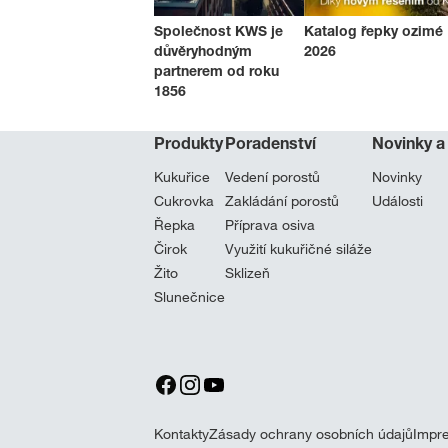
Společnost KWS je
Katalog řepky ozimé
důvěryhodným
2026
partnerem od roku
1856
Produkty
Poradenství
Novinky a
Kukuřice
Vedení porostů
Novinky
Cukrovka
Zakládání porostů
Události
Řepka
Příprava osiva
Čirok
Využití kukuřičné siláže
Žito
Sklizeň
Slunečnice
Kontakty
Zásady ochrany osobních údajů
Impr