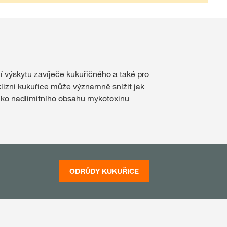
ní výskytu zavíječe kukuřičného a také pro
lizni kukuřice může významně snížit jak
iziko nadlimitního obsahu mykotoxinu
ODRŮDY KUKUŘICE