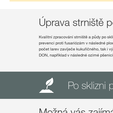
Úprava strniště p
Kvalitní zpracování strniště a půdy po sk
prevenci proti fusariózám v následné plo
počet larev zavíječe kukuřičného, tak i 
DON, například v následné ozimé pšenici
Po sklizni p
Možná vás zajímá