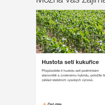
Hustota setí kukuřice
Přizpůsobíte-li hustotu setí podmínkám
stanoviště a zvolenému hybridu, položíte t
základ stabilních vysokých výnosů.
Číst dále