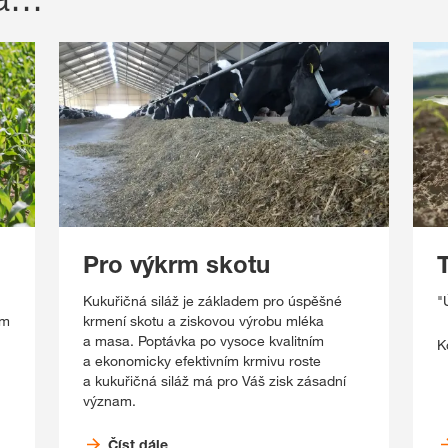
Pro výkrm skotu
T
Kukuřičná siláž je základem pro úspěšné
"
ím
krmení skotu a ziskovou výrobu mléka
a masa. Poptávka po vysoce kvalitním
K
a ekonomicky efektivním krmivu roste
a kukuřičná siláž má pro Váš zisk zásadní
význam.
Číst dále