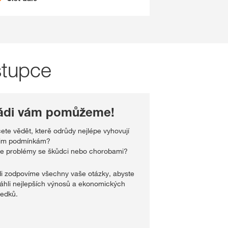
stupce
ádi vám pomůžeme!
ete vědět, kterě odrůdy nejlépe vyhovují
im podmínkám?
e problémy se škůdci nebo chorobami?
i zodpovíme všechny vaše otázky, abyste
áhli nejlepších výnosů a ekonomických
ledků.