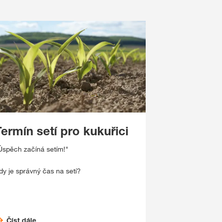
ermín setí pro kukuřici
Úspěch začíná setím!"
dy je správný čas na setí?
Číst dále