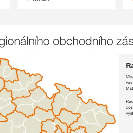
gionálního obchodního zá
R
Chc
vaš
Mát
Rád
dos
výs