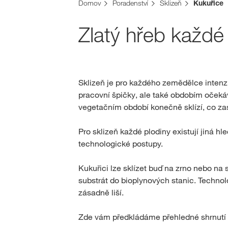
Domov
Poradenství
Sklizeň
Kukuřice
Zlatý hřeb každé
Sklizeň je pro každého zemědělce inten
pracovní špičky, ale také obdobím oček
vegetačním období konečně sklízí, co zas
Pro sklizeň každé plodiny existují jiná hl
technologické postupy.
Kukuřici lze sklízet buď na zrno nebo na s
substrát do bioplynových stanic. Technol
zásadně liší.
Zde vám předkládáme přehledné shrnutí ne