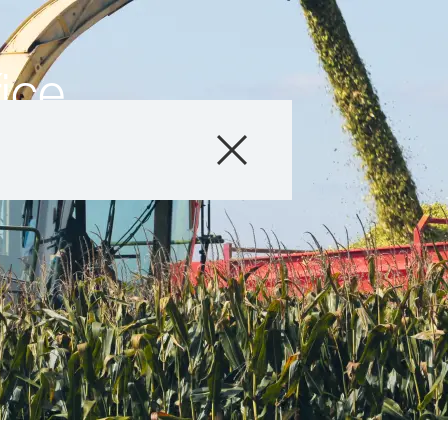
ice
Produkty
Poradenství
Novinky a událos
Digitální služby
O nás
Kontaktujte nás