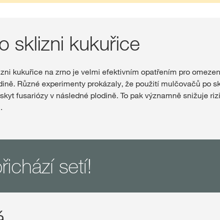
o sklizni kukuřice
lizni kukuřice na zrno je velmi efektivním opatřením pro omeze
dině. Různé experimenty prokázaly, že použití mulčovačů po sk
výskyt fusariózy v následné plodině. To pak významně snižuje r
.
řichází setí!
...