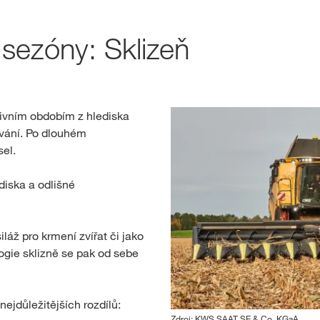
Rezervace osiva
 sezóny: Sklizeň
Exkluzivní obs
zivním obdobím z hlediska
P
ávání. Po dlouhém
el.
REG
ediska a odlišné
Mezinárodn
skupiny KW
iláž pro krmení zvířat či jako
kws.com/co
ogie sklizně se pak od sebe
jdůležitějších rozdílů:
Zdroj: KWS SAAT SE & Co. KGaA