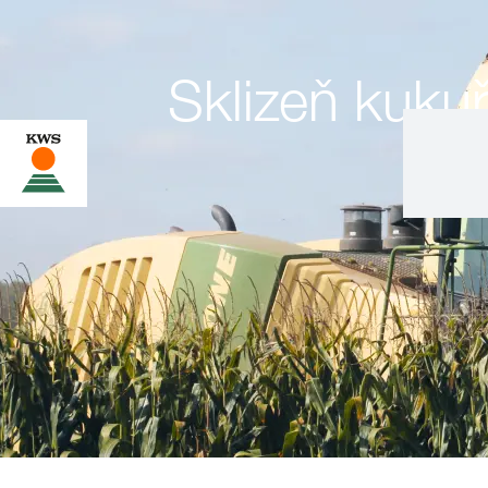
Sklizeň kukuř