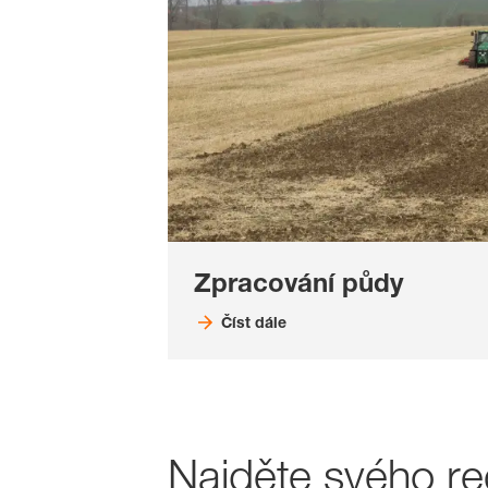
Zpracování půdy
Číst dále
Najděte svého re