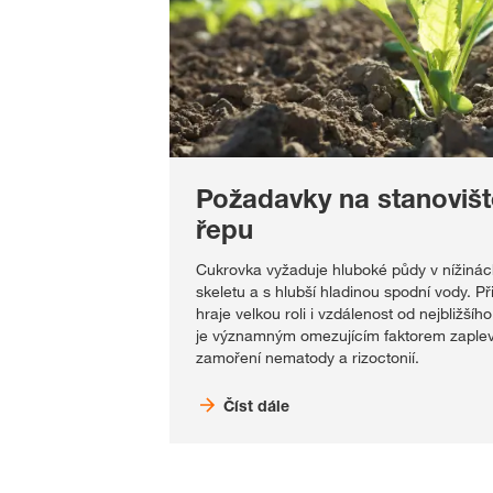
Požadavky na stanoviš
řepu
Cukrovka vyžaduje hluboké půdy v nížinách,
skeletu a s hlubší hladinou spodní vody. P
hraje velkou roli i vzdálenost od nejbližší
je významným omezujícím faktorem zaplev
zamoření nematody a rizoctonií.
Číst dále