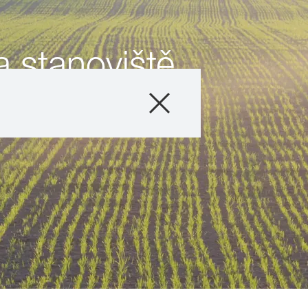
 stanoviště
Produkty
Poradenství
Novinky a událos
Digitální služby
O nás
Kontaktujte nás