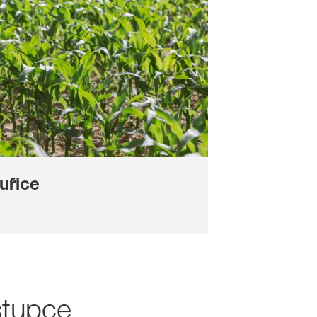
uřice
stupce