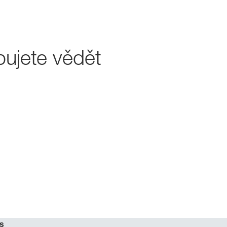
bujete vědět
s