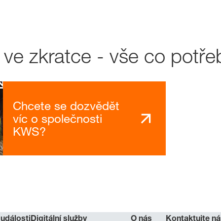
e zkratce - vše co potře
Chcete se dozvědět
víc o společnosti
KWS?
 události
Digitální služby
O nás
Kontaktujte ná