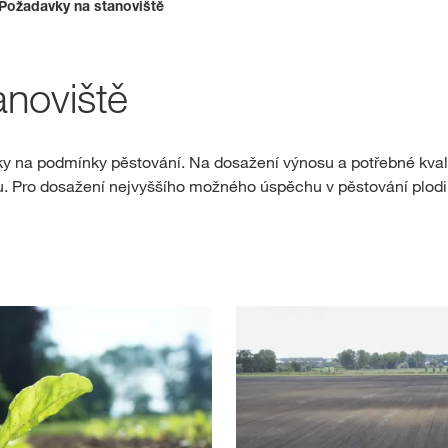
Požadavky na stanoviště
Rezervace osiva
noviště
Exkluzivní obs
 na podmínky pěstování. Na dosažení výnosu a potřebné kvali
P
 Pro dosažení nejvyššího možného úspěchu v pěstování plodin 
REG
Mezinárodn
skupiny KW
kws.com/co