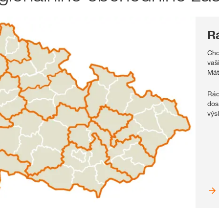
R
Chc
vaš
Mát
Rád
dos
výs