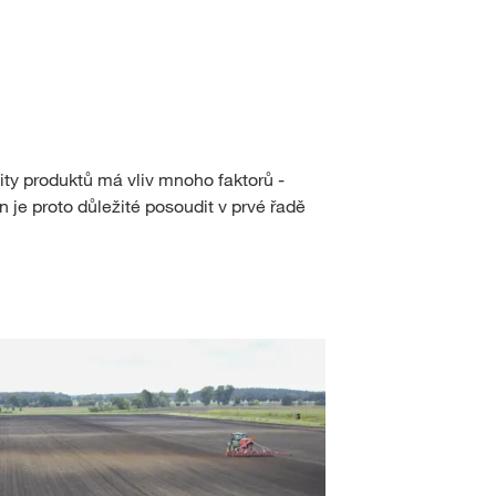
SAT-DM Monitoring
Program Rape Seed Serv
ah s
myKWS
ty produktů má vliv mnoho faktorů -
ŘIHLÁŠENÍ
je proto důležité posoudit v prvé řadě
ISTROVAT SE
í témata
S na
rp