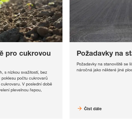
tě pro cukrovou
Požadavky na st
Požadavky na stanoviště se liš
náročná jako některé jiné plod
 s nízkou svažitostí, bez
ři poklesu počtu cukrovarů
ho cukrovaru. V poslední době
elení plevelnou řepou,
Číst dále