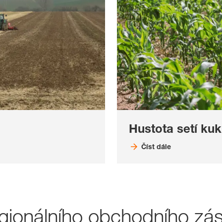
Hustota setí kuk
Číst dále
gionálního obchodního zá