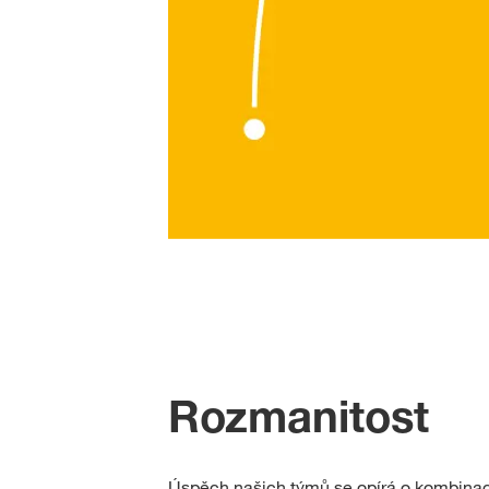
Rozmanitost
Úspěch našich týmů se opírá o kombinaci