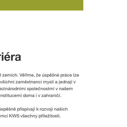
riéra
0 zemích. Věříme, že úspěšné práce lze
šichni zaměstnanci myslí a jednají v
mezinárodními společnostmi v našem
institucemi doma i v zahraničí.
spěšně přispívají k rozvoji našich
ámci KWS všechny příležitosti.