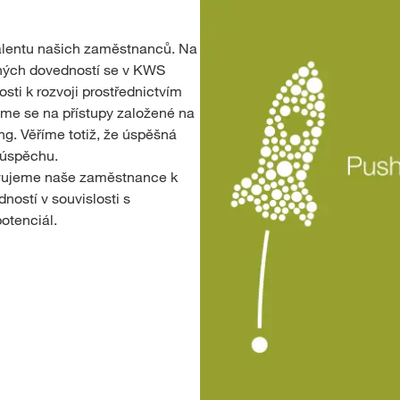
alentu našich zaměstnanců. Na
orných dovedností se v KWS
ti k rozvoji prostřednictvím
eme se na přístupy založené na
ng. Věříme totiž, že úspěšná
 úspěchu.
ivujeme naše zaměstnance k
ností v souvislosti s
potenciál.