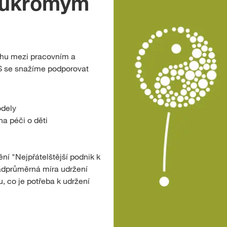
oukromým
áhu mezi pracovním a
S se snažíme podporovat
odely
a péči o děti
í "Nejpřátelštější podnik k
adprůměrná míra udržení
 co je potřeba k udržení