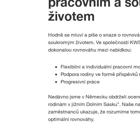
pracovním a s
životem
Hodně se mluví a píše o snaze o rovnov
soukromým životem. Ve společnosti KW
dokonalou rovnováhu mezi nabídkou:
Flexibilní a individuální pracovní m
Podpora rodiny ve formě příspěvků n
Progresivní práce
Nedávno jsme v Německu obdrželi oceněn
rodinám v jižním Dolním Sasku". Naše n
zaměstnanců ukazuje, že rozumíme tomu,
optimální rovnováhy.