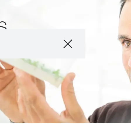
S
Produkty
Poradenství
Novinky a událos
Digitální služby
O nás
Kontaktujte nás