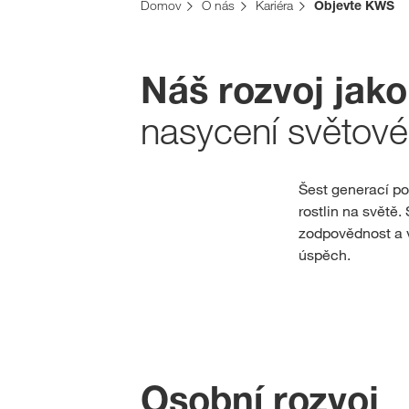
Domov
O nás
Kariéra
Objevte KWS
Náš rozvoj jako
nasycení světové
Šest generací po
rostlin na světě
zodpovědnost a v
úspěch.
Osobní rozvoj