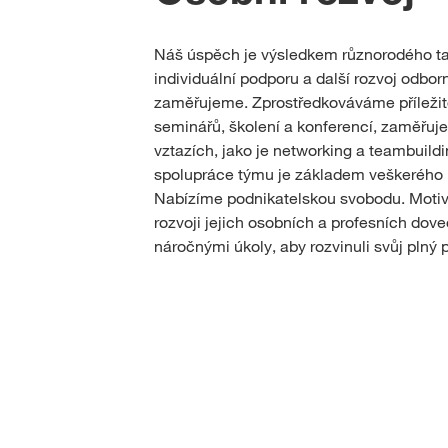
Náš úspěch je výsledkem různorodého t
individuální podporu a další rozvoj odb
zaměřujeme. Zprostředkováváme příležitos
seminářů, školení a konferencí, zaměřuj
vztazích, jako je networking a teambuildi
spolupráce týmu je základem veškerého
Nabízíme podnikatelskou svobodu. Mot
rozvoji jejich osobních a profesních doved
náročnými úkoly, aby rozvinuli svůj plný 