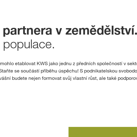
Rezervace osiva
 partnera v zemědělství
Exkluzivní obs
 populace.
P
mohlo etablovat KWS jako jednu z předních společností v sekt
REG
. Staňte se součástí příběhu úspěchu! S podnikatelskou svobod
ášní budete nejen formovat svůj vlastní růst, ale také podpor
Mezinárodn
skupiny KW
kws.com/co