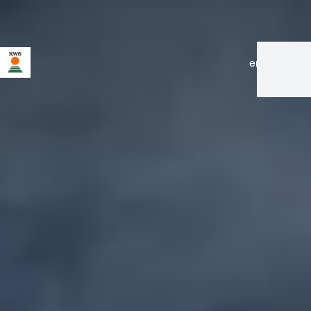
en
|
de