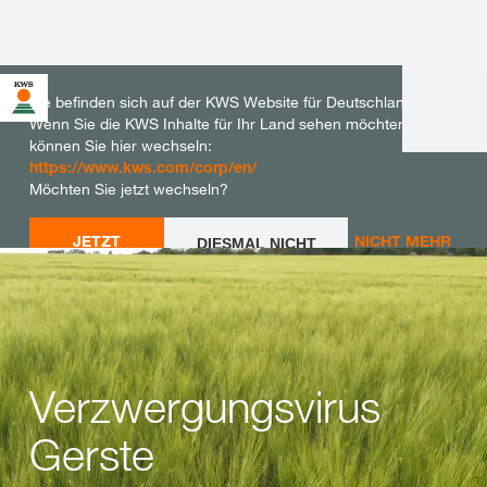
Sie befinden sich auf der KWS Website für Deutschland.
Wenn Sie die KWS Inhalte für Ihr Land sehen möchten,
können Sie hier wechseln:
https://www.kws.com/corp/en/
Möchten Sie jetzt wechseln?
JETZT
NICHT MEHR
DIESMAL NICHT
WECHSELN
WECHSELN
FRAGEN
Verzwergungsvirus
Gerste