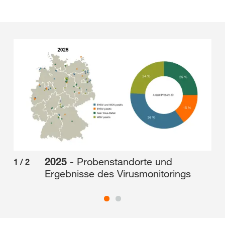
Bundesgebiet verteilt auf. Sowohl der Einzelbefall mit BYDV als
auch die Kombination beider Viren kamen im gesamten
Bundesgebiet vor. 8,1 % der Proben waren negativ. Andere
Ursachen waren in diesen Fällen der Grund für eine Vergilbung
der Wintergerste.
2025
- Probenstandorte und
1
/
2
2
/
Ergebnisse des Virusmonitorings