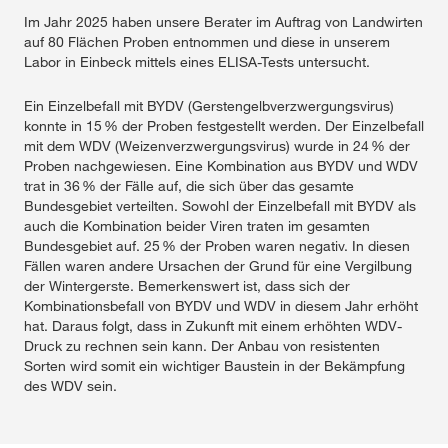
Im Jahr 2025 haben unsere Berater im Auftrag von Landwirten
auf 80 Flächen Proben entnommen und diese in unserem
Labor in Einbeck mittels eines ELISA-Tests untersucht.
Ein Einzelbefall mit BYDV (Gerstengelbverzwergungsvirus)
konnte in 15 % der Proben festgestellt werden. Der Einzelbefall
mit dem WDV (Weizenverzwergungsvirus) wurde in 24 % der
Proben nachgewiesen. Eine Kombination aus BYDV und WDV
Hohes Auftreten von Verzwergungsviren
trat in 36 % der Fälle auf, die sich über das gesamte
Bundesgebiet verteilten. Sowohl der Einzelbefall mit BYDV als
Im Jahr 2024 haben unsere Berater im Auftrag von Landwirten
auch die Kombination beider Viren traten im gesamten
auf fast 200 Flächen Proben entnommen und diese in
Bundesgebiet auf. 25 % der Proben waren negativ. In diesen
unserem Labor in Einbeck mittels ELISA-Test untersuchen
Fällen waren andere Ursachen der Grund für eine Vergilbung
lassen.
der Wintergerste. Bemerkenswert ist, dass sich der
Kombinationsbefall von BYDV und WDV in diesem Jahr erhöht
Viele Pflanzenschutzdienste und Beratungsunternehmen
hat. Daraus folgt, dass in Zukunft mit einem erhöhten WDV-
haben es bereits publiziert. In diesem Jahr tritt ein
Druck zu rechnen sein kann. Der Anbau von resistenten
vergleichsweise höherer Befall mit Verzwergungsviren in der
Sorten wird somit ein wichtiger Baustein in der Bekämpfung
Wintergerste auf. Einzelbefall mit BYDV konnte in 47,5 % der
des WDV sein.
Proben festgestellt werden. Der Einzelbefall mit dem WDV
wurde in 5,6 % der Proben nachgewiesen. Eine Kombination
aus BYDV und WDV trat in 38,9 % der Fälle über das gesamte