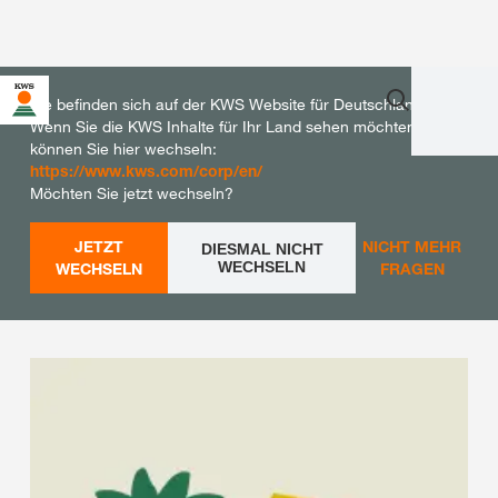
Sie befinden sich auf der KWS Website für Deutschland.
Wenn Sie die KWS Inhalte für Ihr Land sehen möchten,
können Sie hier wechseln:
https://www.kws.com/corp/en/
Möchten Sie jetzt wechseln?
JETZT
NICHT MEHR
DIESMAL NICHT
WECHSELN
WECHSELN
FRAGEN