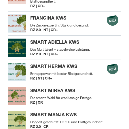
Blattgesundheit.
RZ | CR+
FRANCINA KWS
Die Zuckerexpertin. Stark und gesund.
RZ 2.0 | NT | CR+
SMART ADIELLA KWS
Das Multitalent – stapelweise Leistung.
RZ 2.0 | NT | CR+
SMART HERMA KWS
Ertragspower mit bester Blattgesundheit.
RZ | NT | CR+
SMART MIREA KWS
Die smarte Wahl für erstklassige Erträge.
RZ | CR
SMART MANJA KWS
Doppelt geschützt: RZ 2.0 und Blattgesundheit.
RZ 2.0 | CR