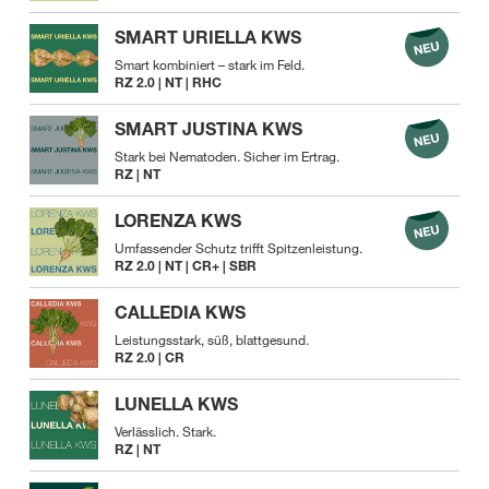
SMART URIELLA KWS
Smart kombiniert – stark im Feld.
RZ 2.0 | NT | RHC
SMART JUSTINA KWS
Stark bei Nematoden. Sicher im Ertrag.
RZ | NT
LORENZA KWS
Umfassender Schutz trifft Spitzenleistung.
RZ 2.0 | NT | CR+ | SBR
CALLEDIA KWS
Leistungsstark, süß, blattgesund.
RZ 2.0 | CR
LUNELLA KWS
Verlässlich. Stark.
RZ | NT