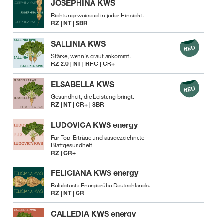
JOSEPHINA KWS
Richtungsweisend in jeder Hinsicht.
RZ | NT | SBR
SALLINIA KWS
Stärke, wenn‘s drauf ankommt.
RZ 2.0 | NT | RHC | CR+
ELSABELLA KWS
Gesundheit, die Leistung bringt.
RZ | NT | CR+ | SBR
LUDOVICA KWS energy
Für Top-Erträge und ausgezeichnete
Blattgesundheit.
RZ | CR+
FELICIANA KWS energy
Beliebteste Energierübe Deutschlands.
RZ | NT | CR
CALLEDIA KWS energy