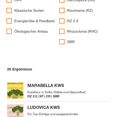
CR+
Cercospora (CR)
Klassische Sorten
Rizomania (RZ)
Energierübe & Feedbeet
RZ 2.0
Ökologischer Anbau
Rhizoctonia (RHC)
SBR
26
Ergebnisse
MARABELLA KWS
Exzellenz in Süße, Stärke und Gesundheit.
RZ 2.0 | NT | CR | SBR
LUDOVICA KWS
Für Top-Erträge und ausgezeichnete