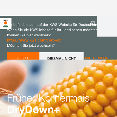
Sie befinden sich auf der KWS Website für Deutschland.
Wenn Sie die KWS Inhalte für Ihr Land sehen möchten,
können Sie hier wechseln:
https://www.kws.com/corp/en/
Möchten Sie jetzt wechseln?
JETZT
NICHT MEHR
DIESMAL NICHT
WECHSELN
WECHSELN
FRAGEN
Früher Körnermais:
DryDown+