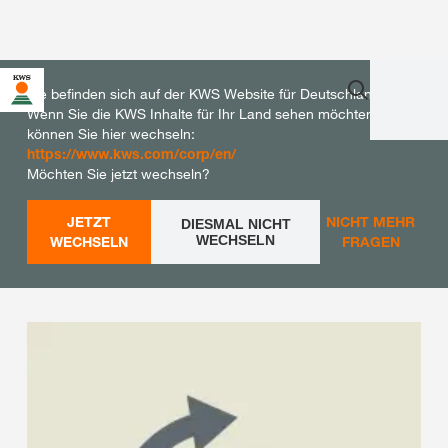
Sie befinden sich auf der KWS Website für Deutschland.
Wenn Sie die KWS Inhalte für Ihr Land sehen möchten,
können Sie hier wechseln:
https://www.kws.com/corp/en/
Möchten Sie jetzt wechseln?
JETZT
NICHT MEHR
DIESMAL NICHT
WECHSELN
WECHSELN
FRAGEN