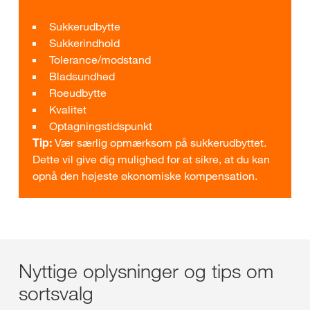
Sukkerudbytte
Sukkerindhold
Tolerance/modstand
Bladsundhed
Roeudbytte
Kvalitet
Optagningstidspunkt
Tip:
Vær særlig opmærksom på sukkerudbyttet.
Dette vil give dig mulighed for at sikre, at du kan
opnå den højeste økonomiske kompensation.
Nyttige oplysninger og tips om
sortsvalg