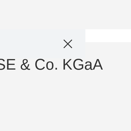
KWS トウモロコ
テンサイ
E & Co. KGaA
KWSについて
kws.com/c
KWSグルー
ックス